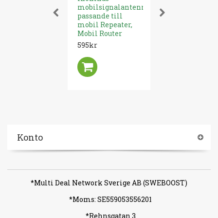
mobilsignalantenn
Internet-Rou
passande till
GSM och 4G 
mobil Repeater,
Ohm)
Mobil Router
349kr
595kr
Konto
*Multi Deal Network Sverige AB (SWEBOOST)
*Moms: SE559053556201
*Rehnsgatan 3