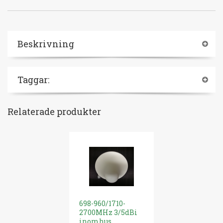
Beskrivning
Taggar:
Relaterade produkter
698-960/1710-
Koaxial-kabe
2700MHz 3/5dBi
meter till 3
inomhus
Repeater,Mo