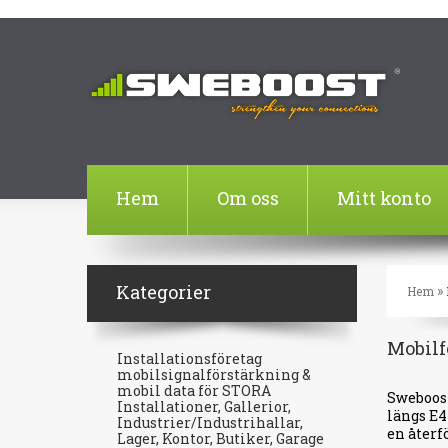
Hem
Om oss
Mitt konto
Kategorier
»
Hem
Mobilf
Installationsföretag
mobilsignalförstärkning &
mobil data för STORA
Sweboost
Installationer, Gallerior,
längs E4
Industrier/Industrihallar,
en återf
Lager, Kontor, Butiker, Garage