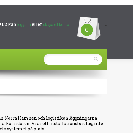
 Du kan
eller
logga in
skapa ett konto
0
från Norra Hamnen och logistikanläggningarna
a-korridoren. Vi är ett installationsföretag, inte
hela systemet på plats.