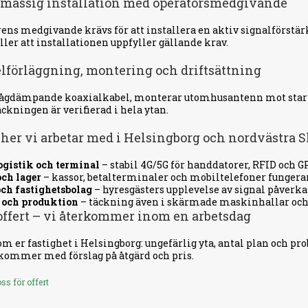
kmässig installation med operatörsmedgivande
ens medgivande krävs för att installera en aktiv signalförstä
ller att installationen uppfyller gällande krav.
elförläggning, montering och driftsättning
lågdämpande koaxialkabel, monterar utomhusantenn mot starkas
äckningen är verifierad i hela ytan.
her vi arbetar med i Helsingborg och nordvästra 
ogistik och terminal
– stabil 4G/5G för handdatorer, RFID och G
ch lager
– kassor, betalterminaler och mobiltelefoner fungerar
ch fastighetsbolag
– hyresgästers upplevelse av signal påverka
 och produktion
– täckning även i skärmade maskinhallar och
offert – vi återkommer inom en arbetsdag
om er fastighet i Helsingborg: ungefärlig yta, antal plan och p
kommer med förslag på åtgärd och pris.
ss för offert