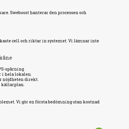
rkare. Sweboost hanterar den processen och
te cell och riktar in systemet. Vi lämnar inte
Skåne
PS-spårning.
 i hela lokalen.
r nöjdheten direkt.
 källarplan.
roblemet. Vi gör en första bedömning utan kostnad