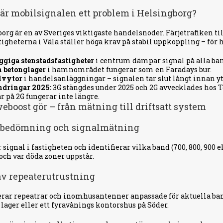
 är mobilsignalen ett problem i Helsingborg?
org är en av Sveriges viktigaste handelsnoder. Färjetrafiken ti
tigheterna i Väla ställer höga krav på stabil uppkoppling – för
giga stenstadsfastigheter
i centrum dämpar signal på alla ba
h betonglager
i hamnområdet fungerar som en Faradays bur.
lvytor
i handelsanläggningar – signalen tar slut långt innan y
ndringar 2025:
3G stängdes under 2025 och 2G avvecklades hos T
r på 2G fungerar inte längre.
eboost gör – från mätning till driftsatt system
tsbedömning och signalmätning
 signal i fastigheten och identifierar vilka band (700, 800, 900 
ch var döda zoner uppstår.
 av repeaterutrustning
erar repeatrar och inomhusantenner anpassade för aktuella ban
 lager eller ett fyravånings kontorshus på Söder.