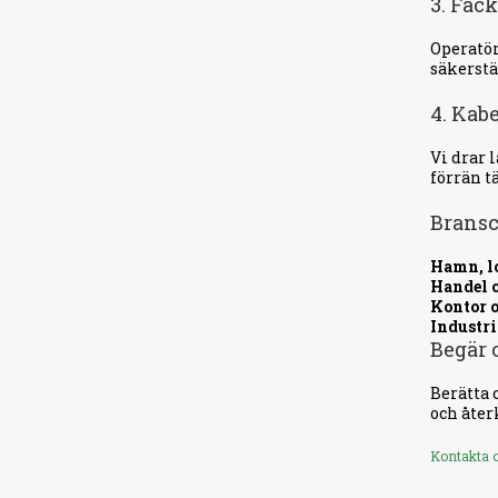
3. Fac
Operatör
säkerstä
4. Kab
Vi drar 
förrän t
Bransc
Hamn, l
Handel o
Kontor o
Industri
Begär 
Berätta 
och åter
Kontakta o