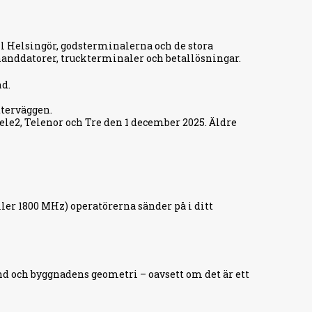
ll Helsingör, godsterminalerna och de stora
 handdatorer, truckterminaler och betallösningar.
nd.
tterväggen.
ele2, Telenor och Tre den 1 december 2025. Äldre
eller 1800 MHz) operatörerna sänder på i ditt
d och byggnadens geometri – oavsett om det är ett