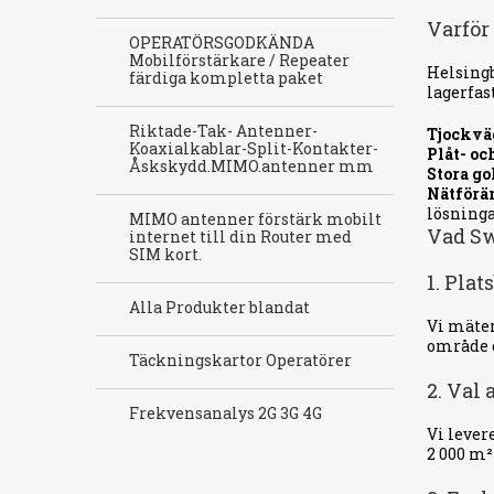
Varför
OPERATÖRSGODKÄNDA
Mobilförstärkare / Repeater
Helsingb
färdiga kompletta paket
lagerfas
Riktade-Tak- Antenner-
Tjockväg
Koaxialkablar-Split-Kontakter-
Plåt- oc
Åskskydd.MIMO.antenner mm
Stora go
Nätförä
lösninga
MIMO antenner förstärk mobilt
Vad Sw
internet till din Router med
SIM kort.
1. Pla
Alla Produkter blandat
Vi mäter
område o
Täckningskartor Operatörer
2. Val
Frekvensanalys 2G 3G 4G
Vi lever
2 000 m²