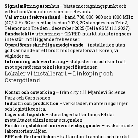
Signalmätning utomhus
– bästa mottagningspunkt och
vilka band/operatörer som är relevanta.
Val av rätt frekvensband
– band 700, 800, 900 och 1800 MHz
(4G/LTE). 3G är nedlagt sedan 2025; 2G stängdes hos Tele2,
Telenor och Tre den 1 december 2025 (Telia GSM till 2027).
Bandselektiv utrustning
– CE/RED-märkt utrustning som
inte stör intilliggande frekvenser.
Operatörens skriftliga medgivande
– installation utan
godkännande är ett brott mot operatörsvillkoren; vi
vägleder er.
Intrimning och verifiering
– slutjustering och kontroll
mot operatörens tekniska specifikationer.
Lokaler vi installerar i – Linköping och
Östergötland
Kontor och coworking
– från city till Mjärdevi Science
Park och Garnisonen.
Industri och produktion
– verkstäder, monteringslinjer
och logistikcentra.
Lager och logistik
– stora lagerhallar längs E4 där
metalltaket eliminerar utsignalen.
Forskningslabb och universitetsbyggnader
– avskärmade
laboratoriemiljöer.
BRF och flerfamiljshus
– källarplan, trapphus och förråd