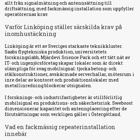
allt från signalmätning och antennsättning till
driftsättning, med fackmässig installation som uppfyller
operatörernas krav.
Varför Linköping ställer särskilda krav på
inomhustäckning
Linköping är ett av Sveriges starkaste teknikkluster.
Saabs flygtekniska produktion, universitetets
forskningslabb, Mjärdevi Science Park och ett tätt nät av
IT- och ingenjörsföretag skapar lokaler som är direkt
olämpliga för svag mobilsignal: tjocka betong- och
stålkonstruktioner, avskärmade serverhallar, mötesrum i
inre delar av kontoret och produktionslokaler med
metallinredning blockerar utsignalen.
I forsknings- och industrifastigheter är otillförlitlig
mobilsignal en produktions- och säkerhetsrisk. Sweboost
dimensionerar kapacitet och antennplacering efter de
förutsättningar som verkligen gäller i Östergötland.
Vad en fackmässig repeaterinstallation
innebär