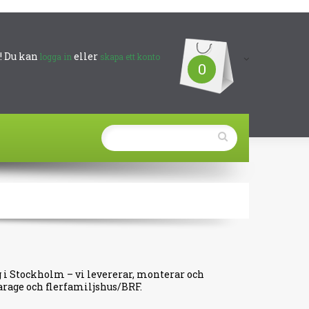
 Du kan
eller
logga in
skapa ett konto
0
g i Stockholm – vi levererar, monterar och
garage och flerfamiljshus/BRF.