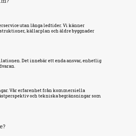
olm?
rservice utan långa ledtider. Vi känner
truktioner, källarplan och äldre byggnader
llationen. Det innebär ett enda ansvar, enhetlig
dvaran.
ingar. Vår erfarenhet från kommersiella
sgästperspektiv och tekniska begränsningar som
re?