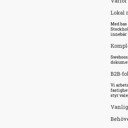
Varför
Lokal 
Med bas 
Stockhol
innebär 
Komple
Sweboost
dokument
B2B-fo
Vi arbet
fastighe
styr vale
Vanlig
Behöver