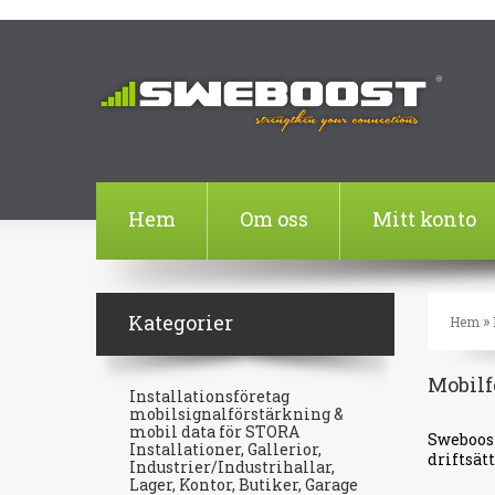
Hem
Om oss
Mitt konto
Kategorier
»
Hem
Mobilf
Installationsföretag
mobilsignalförstärkning &
mobil data för STORA
Sweboost
Installationer, Gallerior,
driftsät
Industrier/Industrihallar,
Lager, Kontor, Butiker, Garage