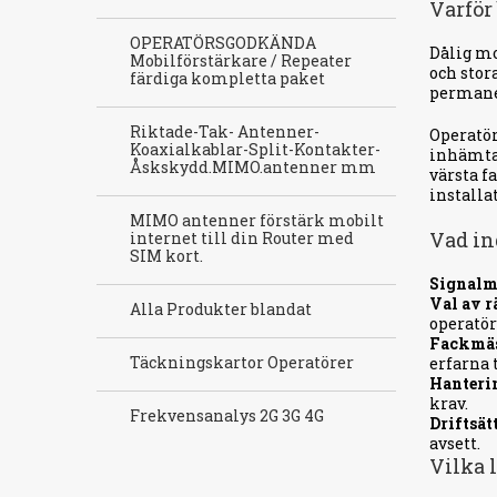
Varför
OPERATÖRSGODKÄNDA
Dålig mo
Mobilförstärkare / Repeater
och stor
färdiga kompletta paket
permanen
Riktade-Tak- Antenner-
Operatör
Koaxialkablar-Split-Kontakter-
inhämtas
Åskskydd.MIMO.antenner mm
värsta f
installa
MIMO antenner förstärk mobilt
Vad in
internet till din Router med
SIM kort.
Signalm
Val av r
Alla Produkter blandat
operatör
Fackmäs
Täckningskartor Operatörer
erfarna 
Hanteri
krav.
Frekvensanalys 2G 3G 4G
Driftsät
avsett.
Vilka l