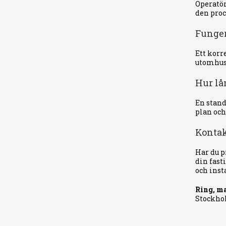
Operatör
den proc
Funger
Ett korr
utomhuss
Hur lån
En stand
plan och
Kontak
Har du p
din fast
och inst
Ring, ma
Stockho