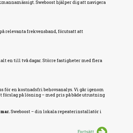
kmannamässigt. Sweboost hjälper dig att navigera
å relevanta frekvensband, förutsatt att
lt en till två dagar. Större fastigheter med flera
 för en kostnadsfri behovsanalys. Vi går igenom
t förslag på lösning – med pris på både utrustning
mmar.
Sweboost – din lokala repeaterinstallatör i
Fortsätt