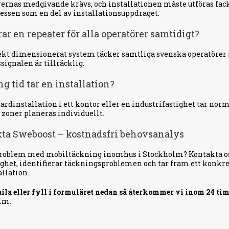
ernas medgivande krävs, och installationen måste utföras fac
essen som en del av installationsuppdraget.
ar en repeater för alla operatörer samtidigt?
ekt dimensionerat system täcker samtliga svenska operatörer p
ignalen är tillräcklig.
g tid tar en installation?
ardinstallation i ett kontor eller en industrifastighet tar norma
 zoner planeras individuellt.
ta Sweboost – kostnadsfri behovsanalys
roblem med mobiltäckning inomhus i Stockholm? Kontakta oss
ighet, identifierar täckningsproblemen och tar fram ett konkre
allation.
ila eller fyll i formuläret nedan så återkommer vi inom 24 ti
lm.