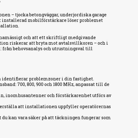
?
nen – tjocka betongväggar, underjordiska garage
t installerad mobilförstärkare löser problemet
allation.
namässigt och att ett skriftligt medgivande
tion riskerar att bryta mot avtalsvillkoren – och i
: från behovsanalys och utrustningsval till
h identifierar problemzoner i din fastighet.
band: 700, 800, 900 och 1800 MHz, anpassat till de
, inomhusantenner och förstärkarenhet utförs av
kerställa att installationen uppfyller operatörernas
t du kan vara säker på att täckningen fungerar som