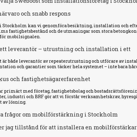
 välja Sweboost som installationsföretag i Stockh
närvaro och snabb respons
i Stockholm kan vi genomföra besiktning, installation och efte
ms fastighetsbestånd och de utmaningar som stora betongkons
för mobilsignalen.
tt leverantör – utrustning och installation i ett
 är både leverantör av repeaterutrustning och utförare av insta
ation och garantier som täcker hela systemet – inte bara hår
kus och fastighetsägarerfarenhet
ar primärt med företag, fastighetsbolag och bostadsrättsfören
ter, industri och BRF gör att vi förstår verksamhetskrav, hyre
t av lösning.
a frågor om mobilförstärkning i Stockholm
 jag tillstånd för att installera en mobilförstärka