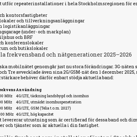
 utför repeaterinstallationer i hela Stockholmsregionen för e
ch kontorsfastigheter
lokaler och tillverkningsanläggningar
h logistikanläggningar
ngsgarage (under- och markplan)
iljshus och BRF
ch konferenslokaler
rum och butikslokaler
la frekvensband och nätgenerationer 2025–2026
ska mobilnätet genomgår just nu stora förändringar. 3G-näten stä
och Tre avvecklade även sina 2G/GSM-nät den 1 december 2025,
stärkare behöver därför enbart stödja aktuella band:
rekvens
Användning
00 MHz
4G/LTE, täckning landsbygd och inomhus
00 MHz
4G/LTE, utmärkt inomhuspenetration
00 MHz
4G/LTE, GSM (Telia t.o.m. 2027)
800 MHz
4G/LTE, hög kapacitet
 levererar utrustning som är certifierad för dessa band och dim
er och tjänster som är aktuella i din fastighet.