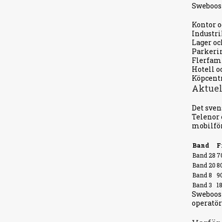
Sweboost
Kontor o
Industri
Lager oc
Parkeri
Flerfam
Hotell o
Köpcent
Aktuel
Det sven
Telenor 
mobilför
Band
F
Band 28
7
Band 20
8
Band 8
9
Band 3
1
Sweboost
operatör