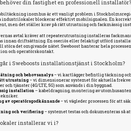
 behöver din fastighet en professionell installatör
biltäckning inomhus är ett vanligt problem i Stockholmsregio
a industrilokaler blockerar effektivt mobilsignalen. En korrek
t, men det ställer krav på rätt utrustning och fackmässig inst
ernas avtal kräver att repeaterutrustning installeras fackman
 innan driftsättning. En oseriös eller felaktigt utförd installa
all störa det omgivande nätet. Sweboost hanterar hela processen
tion och operatörskontakt.
går i Sweboosts installationstjänst i Stockholm?
ätning och behovsanalys
– vi kartlägger befintlig täckning oc
ätt utrustning
– vi dimensionerar systemet för aktuella frekvens
er och tjänster (4G/LTE, 5G) som används i din byggnad.
sig installation
– kabeldragning, montering av utomhusantenn
tekniker.
ng av operatörsgodkännande
– vi vägleder processen för att sä
tning och verifiering
– systemet testas och dokumenteras så at
okaler installerar vi i?