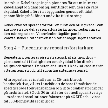
inomhus. Kabeldragningen planeras för att minimera
kabellängd och dämpning, samtidigt som den ska vara
skyddad. Kabeln förs in i byggnaden genom ett tätat
genomföringshål för att undvika fuktintrång.
Kabelkvalitet spelar stor roll: en tunn och billig kabel kan
äta upp en stor del av signalförstärkningen redan innan
den når repeatern. Vi använder lågdämpande
koaxialkabel i rätt dimension för anläggningens storlek.
Steg 4 – Placering av repeater/förstärkare
Repeatern monteras på en strategisk plats inomhus –
gärna centralt i fastigheten och skyddad från direkt
solljus och värme. Enheten ansluts till koaxialkabeln från
ytterantennen och till inomhusantennsystemet.
Alla repeatrar vi installerar är CE-märkta och
bandselektiva, vilket innebär att de bara förstärker de
specificerade frekvensbanden och inte orsakar störningar
på mobilnätet. 3G och 2G är till stor del nedlagda i Sverige
– moderna installationer fokuserar på 4G LTE och i vissa
fall 5G-kompatibla lösningar.