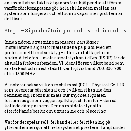
en installation faktiskt genomförs hjälper dig att förstå
varför rätt kompetens gör hela skillnaden mellan ett
system som fungerar och ett som skapar mer problem än
det löser.
Steg 1 – Signalmätning utomhus och inomhus
Innan någon utrustning monteras kartlägger
installatören signalförhållandena på plats. Med ett
professionellt mätverktyg – eller via fältläget i en
Android-telefon – mäts signalstyrkan i dBm (RSRP) för de
aktuella frekvensbanden. Vi identifierar vilket band som
är starkast och mest stabilt: vanligtvis band 700, 800, 900
eller 1800 MHz.
Vi noterar också vilken mobilmast (PCI – Physical Cell ID)
som levererar bäst signal och i vilken riktning den
befinner sig. Inomhus mäts hur mycket signalen
försämras genom väggar, bjälklag och fönster – den så
kallade dämpningen. Denna mätdata styr alla
efterföljande beslut om utrustning och placering.
Varför det spelar roll:
fel band eller fel riktning på
ytterantennen gör att hela systemet presterar långt under