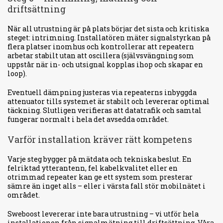
driftsättning
När all utrustning är på plats börjar det sista och kritiska
steget: intrimning. Installatören mäter signalstyrkan på
flera platser inomhus och kontrollerar att repeatern
arbetar stabilt utan att oscillera (självsvängning som
uppstår när in- och utsignal kopplas ihop och skapar en
loop).
Eventuell dämpning justeras via repeaterns inbyggda
attenuator tills systemet är stabilt och levererar optimal
täckning. Slutligen verifieras att datatrafik och samtal
fungerar normalt i hela det avsedda området.
Varför installation kräver rätt kompetens
Varje steg bygger på mätdata och tekniska beslut. En
felriktad ytterantenn, fel kabelkvalitet eller en
otrimmad repeater kan ge ett system som presterar
sämre än inget alls – eller i värsta fall stör mobilnätet i
området.
Sweboost levererar inte bara utrustning – vi utför hela
installationen från signalmätning till driftsättning. Våra