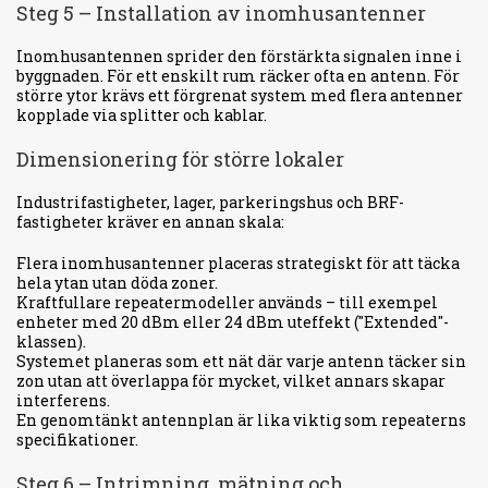
Steg 5 – Installation av inomhusantenner
Inomhusantennen sprider den förstärkta signalen inne i
byggnaden. För ett enskilt rum räcker ofta en antenn. För
större ytor krävs ett förgrenat system med flera antenner
kopplade via splitter och kablar.
Dimensionering för större lokaler
Industrifastigheter, lager, parkeringshus och BRF-
fastigheter kräver en annan skala:
Flera inomhusantenner placeras strategiskt för att täcka
hela ytan utan döda zoner.
Kraftfullare repeatermodeller används – till exempel
enheter med 20 dBm eller 24 dBm uteffekt ("Extended"-
klassen).
Systemet planeras som ett nät där varje antenn täcker sin
zon utan att överlappa för mycket, vilket annars skapar
interferens.
En genomtänkt antennplan är lika viktig som repeaterns
specifikationer.
Steg 6 – Intrimning, mätning och