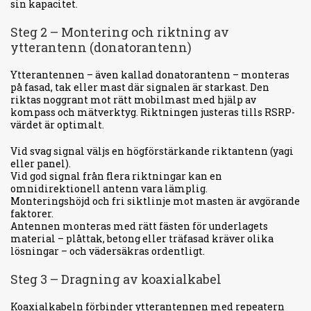
sin kapacitet.
Steg 2 – Montering och riktning av
ytterantenn (donatorantenn)
Ytterantennen – även kallad donatorantenn – monteras
på fasad, tak eller mast där signalen är starkast. Den
riktas noggrant mot rätt mobilmast med hjälp av
kompass och mätverktyg. Riktningen justeras tills RSRP-
värdet är optimalt.
Vid svag signal väljs en högförstärkande riktantenn (yagi
eller panel).
Vid god signal från flera riktningar kan en
omnidirektionell antenn vara lämplig.
Monteringshöjd och fri siktlinje mot masten är avgörande
faktorer.
Antennen monteras med rätt fästen för underlagets
material – plåttak, betong eller träfasad kräver olika
lösningar – och vädersäkras ordentligt.
Steg 3 – Dragning av koaxialkabel
Koaxialkabeln förbinder ytterantennen med repeatern